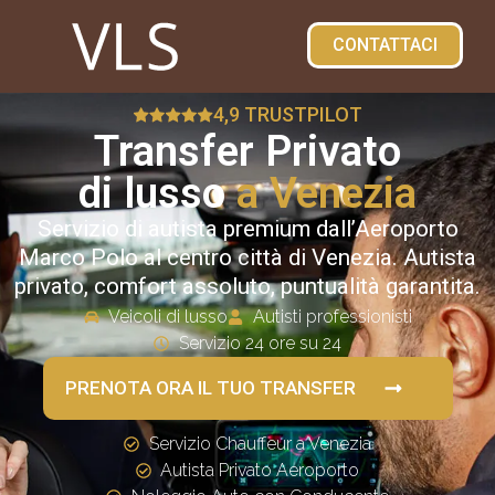
CONTATTACI
4,9 TRUSTPILOT
Transfer Privato
di lusso
a Venezia
Servizio di autista premium dall’Aeroporto
Marco Polo al centro città di Venezia. Autista
privato, comfort assoluto, puntualità garantita.
Veicoli di lusso
Autisti professionisti
Servizio 24 ore su 24
PRENOTA ORA IL TUO TRANSFER
Servizio Chauffeur a Venezia
Autista Privato Aeroporto