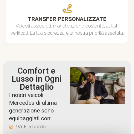
TRANSFER PERSONALIZZATE
Veicoli assicurati, manutenzione costante, autisti
verificati. La tua sicurezza è la nostra priorità assoluta.
Comfort e
Lusso in Ogni
Dettaglio
I nostri veicoli
Mercedes di ultima
generazione sono
equipaggiati con:
Wi-Fi a bordo