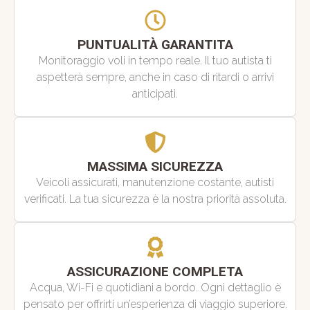
PUNTUALITÀ GARANTITA
Monitoraggio voli in tempo reale. Il tuo autista ti
aspetterà sempre, anche in caso di ritardi o arrivi
anticipati.
MASSIMA SICUREZZA
Veicoli assicurati, manutenzione costante, autisti
verificati. La tua sicurezza è la nostra priorità assoluta.
ASSICURAZIONE COMPLETA
Acqua, Wi-Fi e quotidiani a bordo. Ogni dettaglio è
pensato per offrirti un’esperienza di viaggio superiore.