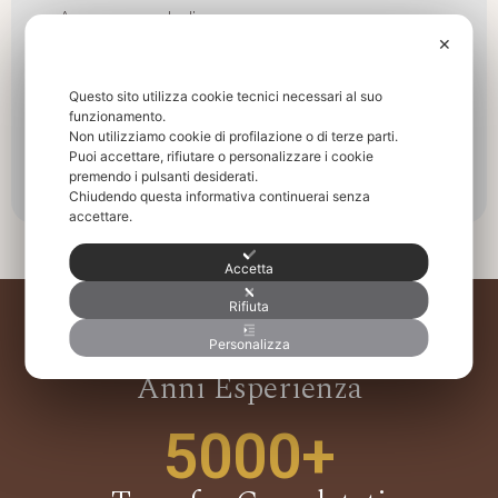
Acqua e snack di
cortesia
✕
Tutti i comfort
Questo sito utilizza cookie tecnici necessari al suo
funzionamento.
RICHIEDI UN
Non utilizziamo cookie di profilazione o di terze parti.
PREVENTIVO
Puoi accettare, rifiutare o personalizzare i cookie
GRATUITO
premendo i pulsanti desiderati.
Chiudendo questa informativa continuerai senza
accettare.
Accetta
Rifiuta
15+
Personalizza
Anni Esperienza
5000+