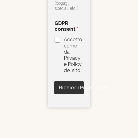
(bagagli
speciali etc..)
GDPR
consent
*
Accetto
come
da
Privacy
e Policy
del sito
Richiedi Preventivo